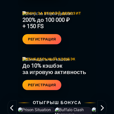
БОНУС ЗА ВТОРОЙ ДЕПОЗИТ
200% до 100 000 ₽
+ 150 FS
РЕГИСТРАЦИЯ
ЕЖЕНЕДЕЛЬНЫЙ КЭШБЭК
До 10% кэшбэк
за игровую активность
РЕГИСТРАЦИЯ
ОТЫГРЫШ БОНУСА