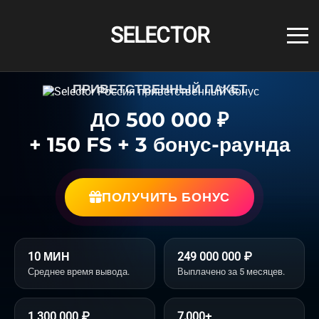
SELECTOR
ПРИВЕТСТВЕННЫЙ ПАКЕТ
ДО 500 000 ₽
+ 150 FS + 3 бонус-раунда
ПОЛУЧИТЬ БОНУС
10 МИН
249 000 000 ₽
Среднее время вывода.
Выплачено за 5 месяцев.
1 300 000 ₽
7,000+