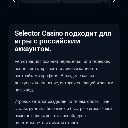
Selector Casino подходит для
игры с российским
аккаунтом.
Регистрация проходит через email или телефон,
после чего открывается личный кабинет с
настройками профиля. В разделе кассы
доступны пополнение, история операций и заявки
на вывод.
Игровой каталог разделен по типам: слоты, live-
столы, рулетка, блэкджек и быстрые игры. Поиск
помогает фильтровать провайдеров,
волатильность и лимиты ставок.