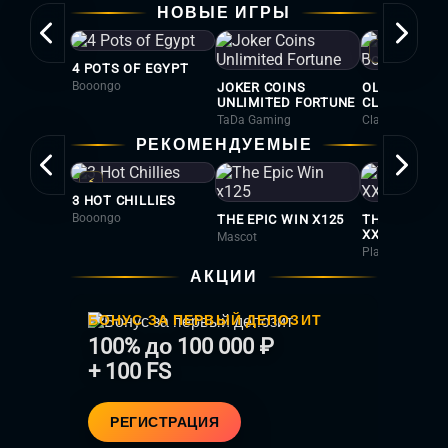
НОВЫЕ ИГРЫ
⚡
4 POTS OF EGYPT
Booongo
JOKER COINS
OLYMPUS B
UNLIMITED FORTUNE
CLAW
TaDa Gaming
Clawbuster
РЕКОМЕНДУЕМЫЕ
⚡
3 HOT CHILLIES
Booongo
THE EPIC WIN X125
THUNDER CO
XXL: HOLD 
Mascot
Playson
АКЦИИ
БОНУС ЗА ПЕРВЫЙ ДЕПОЗИТ
100% до 100 000 ₽
+ 100 FS
РЕГИСТРАЦИЯ